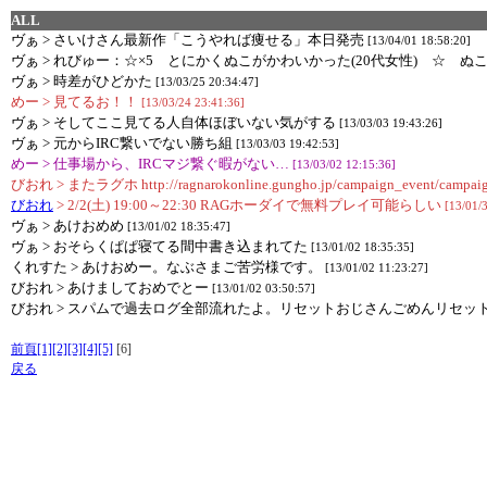
ALL
ヴぁ > さいけさん最新作「こうやれば痩せる」本日発売
[13/04/01 18:58:20]
ヴぁ > れびゅー：☆×5 とにかくぬこがかわいかった(20代女性) ☆ ぬこ
ヴぁ > 時差がひどかた
[13/03/25 20:34:47]
めー > 見てるお！！
[13/03/24 23:41:36]
ヴぁ > そしてここ見てる人自体ほぼいない気がする
[13/03/03 19:43:26]
ヴぁ > 元からIRC繋いでない勝ち組
[13/03/03 19:42:53]
めー > 仕事場から、IRCマジ繋ぐ暇がない…
[13/03/02 12:15:36]
びおれ > またラグホ http://ragnarokonline.gungho.jp/campaign_event/campaign/
びおれ
> 2/2(土) 19:00～22:30 RAGホーダイで無料プレイ可能らしい
[13/01/
ヴぁ > あけおめめ
[13/01/02 18:35:47]
ヴぁ > おそらくぱぱ寝てる間中書き込まれてた
[13/01/02 18:35:35]
くれすた > あけおめー。なぶさまご苦労様です。
[13/01/02 11:23:27]
びおれ > あけましておめでとー
[13/01/02 03:50:57]
びおれ > スパムで過去ログ全部流れたよ。リセットおじさんごめんリセッ
前頁
[1]
[2]
[3]
[4]
[5]
[6]
戻る